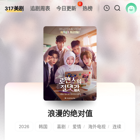
0
317美剧
追剧周表
今日更新
热榜
APP
我的观影记录
暂无观看影片的记录
浪漫的绝对值
2026
韩国
喜剧
爱情
海外电视
连续
/
/
/