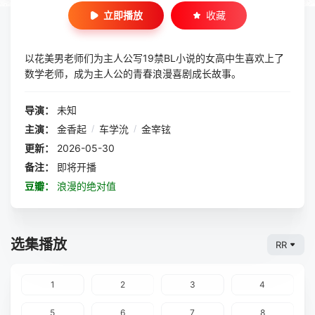
立即播放
收藏
以花美男老师们为主人公写19禁BL小说的女高中生喜欢上了
数学老师，成为主人公的青春浪漫喜剧成长故事。
导演：
未知
主演：
金香起
/
车学沇
/
金宰铉
更新：
2026-05-30
备注：
即将开播
豆瓣：
浪漫的绝对值
选集播放
RR
1
2
3
4
5
6
7
8