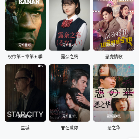
更新至1集
更新至7集
更新至12集
权欲第三章第五季
露奈之殇
恶虎情歌
更新至2集
更新至3集
更新至6集
星城
罪在爱你
恶之华