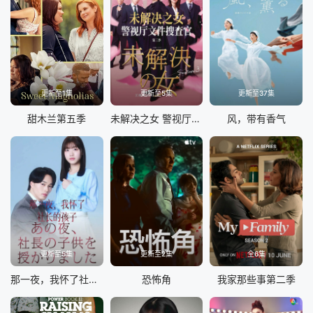
更新至1集
更新至5集
更新至37集
甜木兰第五季
未解决之女 警视厅文件捜査官第三季
风，带有香气
更新至5集
更新至2集
全6集
那一夜，我怀了社长的孩子
恐怖角
我家那些事第二季