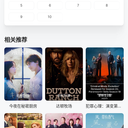
5
6
7
8
9
10
相关推荐
更新至6集
更新至2集
更新至2集
今夜在秘密厨房
达顿牧场
犯罪心理：演变第十九季