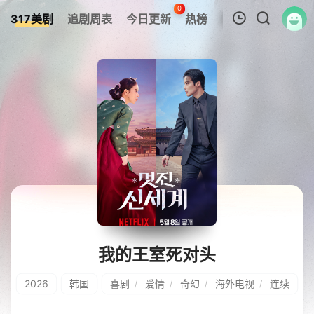
0
317美剧
追剧周表
今日更新
热榜
APP
我的观影记录
暂无观看影片的记录
我的王室死对头
2026
韩国
喜剧
爱情
奇幻
海外电视
连续
/
/
/
/