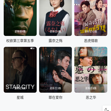
更新至1集
更新至7集
更新至12集
权欲第三章第五季
露奈之殇
恶虎情歌
更新至2集
更新至3集
更新至6集
星城
罪在爱你
恶之华