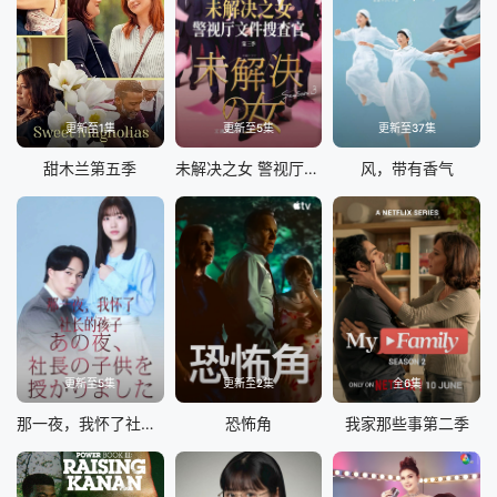
更新至1集
更新至5集
更新至37集
甜木兰第五季
未解决之女 警视厅文件捜査官第三季
风，带有香气
更新至5集
更新至2集
全6集
那一夜，我怀了社长的孩子
恐怖角
我家那些事第二季