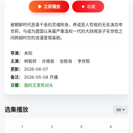
立即播放
收藏
被朝鲜时代恶毒千金的灵魂附身，养成恶人性格的无名演员申
世莉，与成为建国以来最严重滥权一代的大财阀浪子车世桂之
间跨越时空的浪漫爱情喜剧。
导演：
未知
主演：
林智妍
/
许南俊
/
张胜祖
/
李世熙
更新：
2026-06-07
备注：
2026-05-08 开播
豆瓣：
我的王室死对头
选集播放
RR
1
2
3
4