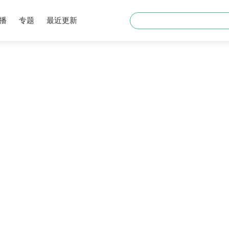
战狼
红海行动
播
专题
最近更新
永久域名: 317m.com
变形金刚
火影忍者
复仇者联盟
战狼
红海行动