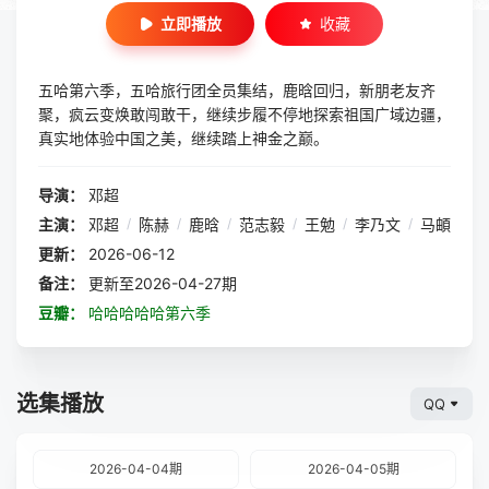
立即播放
收藏
五哈第六季，五哈旅行团全员集结，鹿晗回归，新朋老友齐
聚，疯云变焕敢闯敢干，继续步履不停地探索祖国广域边疆，
真实地体验中国之美，继续踏上神金之巅。
导演：
邓超
主演：
邓超
/
陈赫
/
鹿晗
/
范志毅
/
王勉
/
李乃文
/
马頔
更新：
2026-06-12
备注：
更新至2026-04-27期
豆瓣：
哈哈哈哈哈第六季
选集播放
QQ
2026-04-04期
2026-04-05期