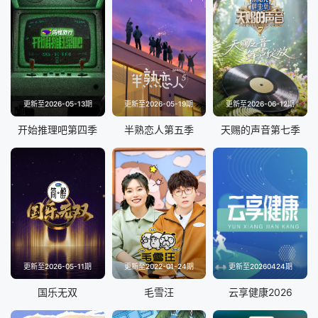
2026-05-10期
2026-05-11期
2026-05-13期
2026-05-16期
2026-05-17期
2026-05-18期
更新至2026-05-13期
更新至2026-05-19期
更新至2026-06-12期
2026-05-20期
2026-05-21期
开始推理吧第四季
半熟恋人第五季
天赐的声音第七季
2026-05-23期
2026-05-24期
2026-05-25期
2026-05-27期
2026-05-30期
2026-05-31期
2026-06-01期
2026-06-03期
更新至2026-05-11期
更新至2022-01-24期
更新至20260424期
2026-06-06期
2026-06-07期
国乐无双
毛雪汪
云享健康2026