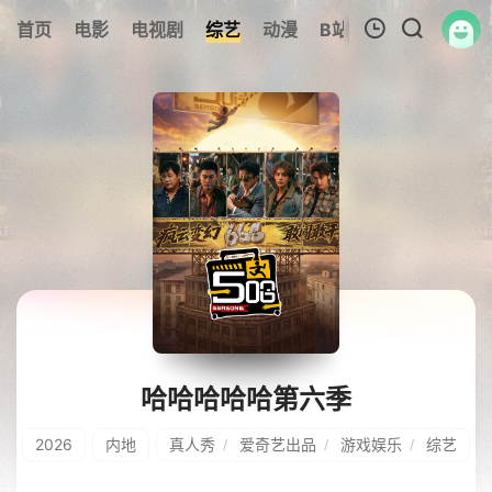
首页
电影
电视剧
综艺
动漫
B站
317美剧
追
我的观影记录
暂无观看影片的记录
哈哈哈哈哈第六季
2026
内地
真人秀
爱奇艺出品
游戏娱乐
综艺
/
/
/