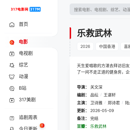
首页
乐救武林
电影
2026
中国香港
喜
电视剧
综艺
天生爱唱歌的方湛去拜访旧友
了一间不走正道的健身房，企
动漫
导演：
关文深
B站
编剧：
品纭
/
王谌轩
317美剧
主演：
卫诗雅
/
郑诗君
/
陆
更新：
2026-05-09
追剧周表
备注：
完结
0
豆瓣：
乐救武林
今日更新