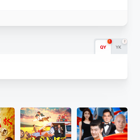
1
2
QY
YK