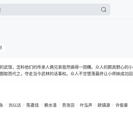
剧
的武馆，怎料他们的传承人俩兄弟竟然搞得一团糟。众人的颇具野心的小
图取而代之，夺走当今武林的话事权。众人不甘堕落最终让小师妹成功回
永
/
刘以达
/
陈嘉佳
/
赖水清
/
劳浩羽
/
叶泓声
/
欧镇源
/
许俊豪