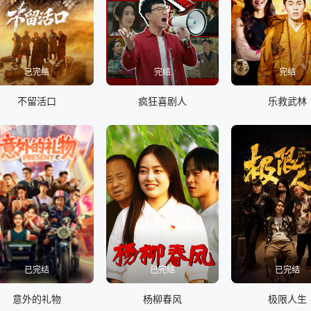
已完结
完结
完结
不留活口
疯狂喜剧人
乐救武林
已完结
已完结
已完结
意外的礼物
杨柳春风
极限人生