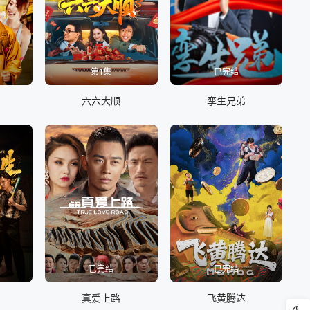
第1集
已完结
六六大顺
孪生兄弟
已完结
已完结
真爱上路
飞黄腾达