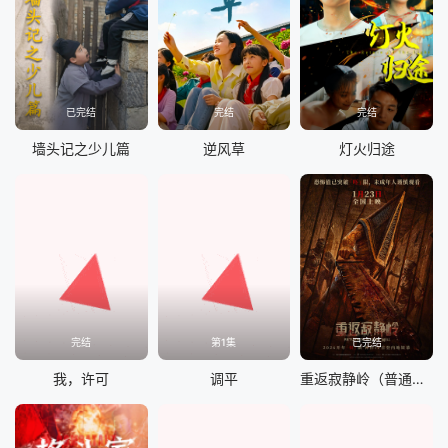
已完结
完结
完结
墙头记之少儿篇
逆风草
灯火归途
完结
第1集
已完结
我，许可
调平
重返寂静岭（普通话）