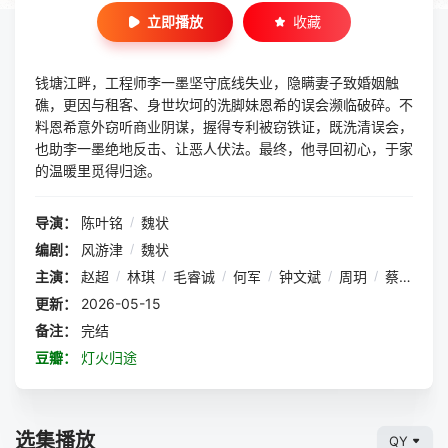
立即播放
收藏
钱塘江畔，工程师李一墨坚守底线失业，隐瞒妻子致婚姻触
礁，更因与租客、身世坎坷的洗脚妹恩希的误会濒临破碎。不
料恩希意外窃听商业阴谋，握得专利被窃铁证，既洗清误会，
也助李一墨绝地反击、让恶人伏法。最终，他寻回初心，于家
的温暖里觅得归途。
导演：
陈叶铭
/
魏状
编剧：
风游津
/
魏状
主演：
赵超
/
林琪
/
毛睿诚
/
何军
/
钟文斌
/
周玥
/
蔡月星
/
更新：
2026-05-15
备注：
完结
豆瓣：
灯火归途
选集播放
QY