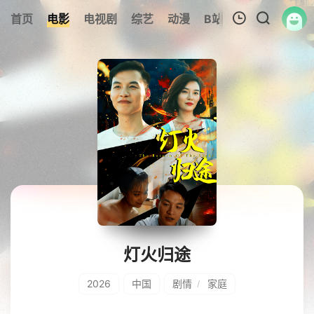
首页
电影
电视剧
综艺
动漫
B站
317美剧
追
我的观影记录
暂无观看影片的记录
灯火归途
2026
中国
剧情
家庭
/