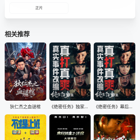
正片
相关推荐
完结
第1集
第1集
狄仁杰之血谜棺
《绝密任务》独家幕后纪录片
《绝密任务》幕后特辑