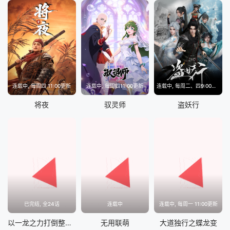
连载中, 每周四 11:00更新
连载中, 每周四11:00更新
连载中, 每周二、四9:00更新
将夜
驭灵师
盗妖行
已完结, 全24话
连载中
连载中, 每周一 11:00更新
以一龙之力打倒整个世界！
无用联萌
大道独行之蝶龙变