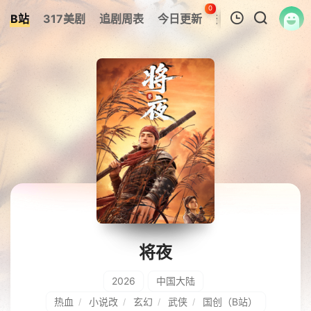
0
B站
317美剧
追剧周表
今日更新
热榜
APP
我的观影记录
暂无观看影片的记录
将夜
2026
中国大陆
热血
小说改
玄幻
武侠
国创（B站）
/
/
/
/