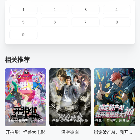
1
2
3
4
5
6
7
8
9
相关推荐
连载中, 每周五 12:00更新
连载中, 每周五 11:00更新
连载中, 每周五、周日10:00更新
开拍啦！怪兽大电影
深空彼岸
绑定破产AI，我开局氪成大神动态漫