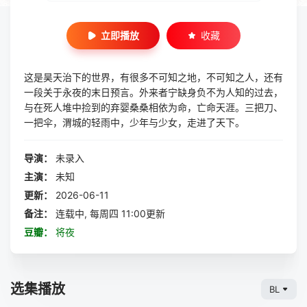
立即播放
收藏
这是昊天治下的世界，有很多不可知之地，不可知之人，还有
一段关于永夜的末日预言。外来者宁缺身负不为人知的过去，
与在死人堆中捡到的弃婴桑桑相依为命，亡命天涯。三把刀、
一把伞，渭城的轻雨中，少年与少女，走进了天下。
导演：
未录入
主演：
未知
更新：
2026-06-11
备注：
连载中, 每周四 11:00更新
豆瓣：
将夜
选集播放
BL