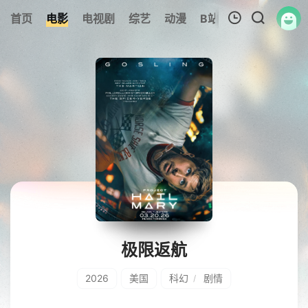
首页
电影
电视剧
综艺
动漫
B站
317美剧
追
我的观影记录
暂无观看影片的记录
极限返航
2026
美国
科幻
剧情
/