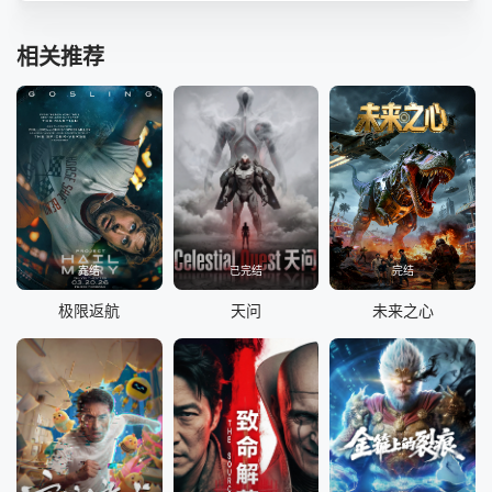
相关推荐
完结
已完结
完结
极限返航
天问
未来之心