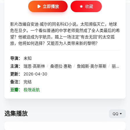
立即播放
收藏
影片改编自安迪·威尔的同名科幻小说。太阳濒临灭亡，地球
危在旦夕。一个看似普通的中学老师竟然成了全人类最后的希
望？他被迫成为宇航员，踏上一场注定“有去无回”的太空孤
旅，他将如何选择？又能否为人类带来新的黎明？
导演：
未知
主演：
瑞恩·高斯林
/
桑德拉·惠勒
/
詹姆斯·奥尔蒂斯
/
丽兹·金斯曼
更新：
2026-04-30
备注：
完结
豆瓣：
极限返航
选集播放
QQ