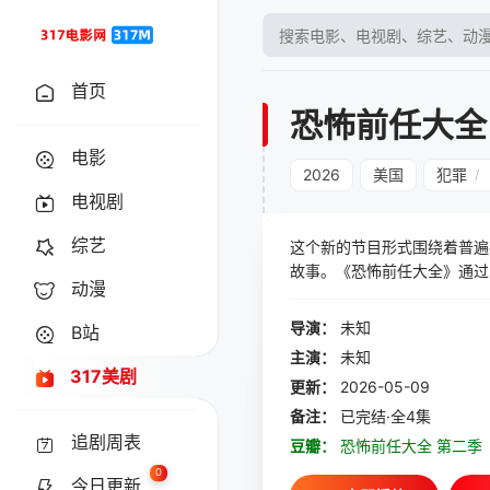
首页
恐怖前任大全
电影
2026
美国
犯罪
/
电视剧
综艺
这个新的节目形式围绕着普遍
故事。《恐怖前任大全》通过
动漫
可怕故事。
导演：
未知
B站
主演：
未知
317美剧
更新：
2026-05-09
备注：
已完结·全4集
追剧周表
豆瓣：
恐怖前任大全 第二季
0
今日更新