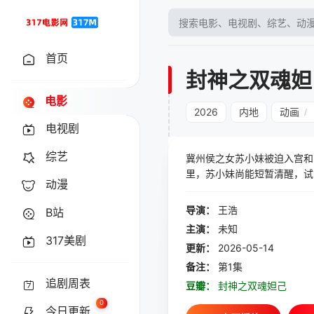
首页
封神之双魂妲
电影
2026
内地
动画
/
电视剧
综艺
冀州侯之女苏小妹被迫入宫和
里，苏小妹尚能短暂清醒，试
动漫
大商推向崩塌。随着姜皇后、
择，而一心求仙的狐妖也在与
导演：
王浩
B站
狐的算计，还是命运早已注定
主演：
未知
317美剧
更新：
2026-05-14
备注：
第1集
追剧周表
豆瓣：
封神之双魂妲己
0
今日更新