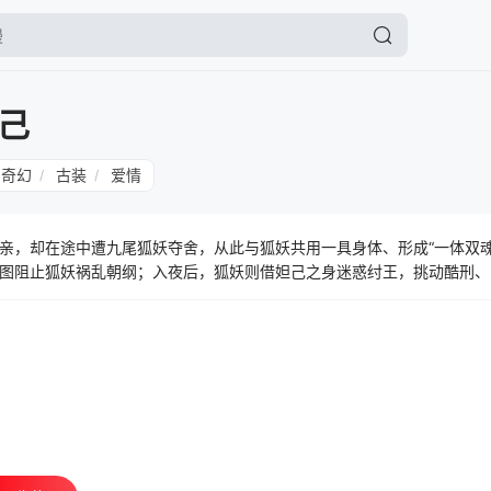
己
奇幻
古装
爱情
/
/
亲，却在途中遭九尾狐妖夺舍，从此与狐妖共用一具身体、形成“一体双魂
图阻止狐妖祸乱朝纲；入夜后，狐妖则借妲己之身迷惑纣王，挑动酷刑、
比干、苏全忠等人相继卷入这场人妖共体的阴谋，苏小妹在亲情、国仇与
纣王的纠缠中逐渐动摇。当天命、情爱与罪孽交织，真正的妲己究竟是谁
的结局？