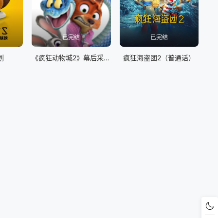
已完结
已完结
划
《疯狂动物城2》幕后采访特辑
疯狂海盗团2（普通话）