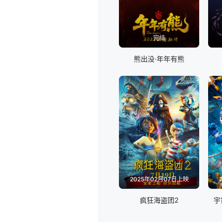
完结
熊出没·年年有熊
2025年02月07日上映
疯狂海盗团2
宇