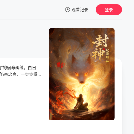
观看记录
登录
我的观影记录
”的宿命纠缠。白日
暂无观看影片的记录
陷害忠良，一步步将
自我牺牲之间被迫抉
？商朝的覆灭，是妖