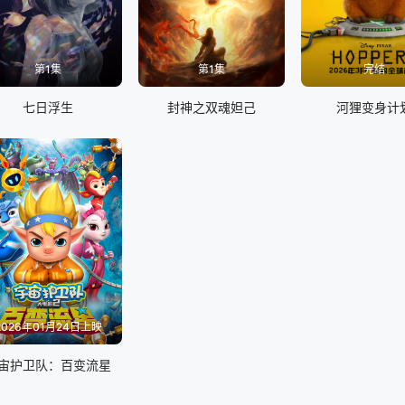
第1集
第1集
完结
七日浮生
封神之双魂妲己
河狸变身计
2026年01月24日上映
宙护卫队：百变流星