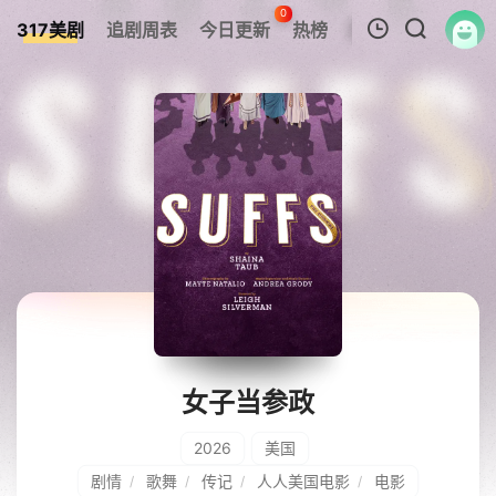
0
317美剧
追剧周表
今日更新
热榜
APP
我的观影记录
暂无观看影片的记录
女子当参政
2026
美国
剧情
歌舞
传记
人人美国电影
电影
/
/
/
/