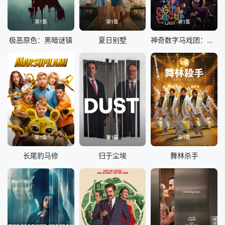
第1集
第1集
第1集
极恶原色：黑暗谜镇
夏日别墅
神奇数字马戏团：谢幕演出
第1集
第1集
第1集
长尾豹马修
归于尘埃
舞林杀手