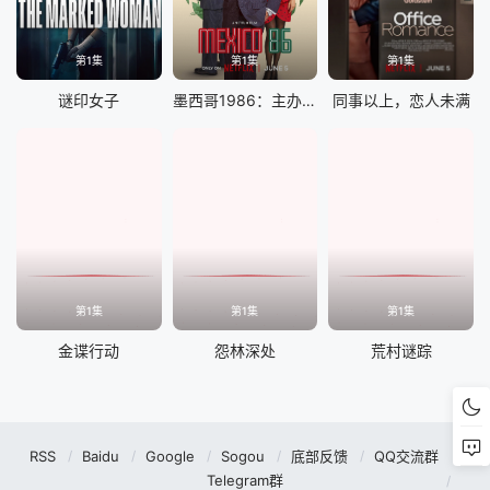
第1集
第1集
第1集
谜印女子
墨西哥1986：主办大作战
同事以上，恋人未满
第1集
第1集
第1集
金谍行动
怨林深处
荒村谜踪
RSS
Baidu
Google
Sogou
底部反馈
QQ交流群
Telegram群