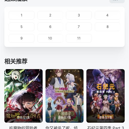
1
2
3
4
5
6
7
8
9
10
11
相关推荐
更新至1集
更新至7集
更新至7集
吃魔物的冒险者
你又被杀了呢，侦探大人
石纪元第四季 Part 3