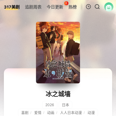
0
317美剧
追剧周表
今日更新
热榜
APP
我的观影记录
暂无观看影片的记录
冰之城墙
2026
日本
喜剧
爱情
动画
人人日本动漫
动漫
/
/
/
/