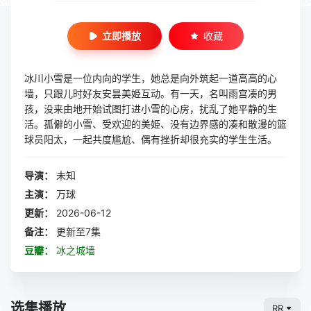
立即播放
收藏
冰川小雪是一位内向的学生，她总是向外筑起一道高高的心
墙，只跟儿时好友安昙美姫互动。有一天，名叫雨宫凑的男
孩，没来由地开始试图打进小雪的心房，扰乱了她平静的生
活。孤僻的小雪、受欢迎的美姫、没有边界感的凑和散漫的篮
球员阳太，一起共度尴尬、偶有挫折却很充实的学生生活。
导演：
未知
主演：
万球
更新：
2026-06-12
备注：
更新至7集
豆瓣：
冰之城墙
选集播放
RR