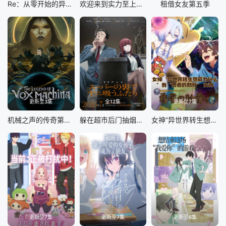
Re：从零开始的异世界生活第四季
欢迎来到实力至上主义教室第四季
租借女友第五季
更新至3集
全12集
更新至7集
机械之声的传奇第四季
躲在超市后门抽烟的两人
女神“异世界转生想成为什么”我“勇者的肋骨”
更新至7集
更新至7集
更新至6集