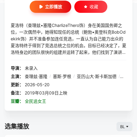
立即播放
收藏
夏洛特（查理兹•塞隆CharlizeThero饰）身在美国国务卿之
位，一次偶然中，她得知现任的总统（鲍勃•奥登科克BobOd
ekirk饰）并不准备参加连任竞选，一直认为自己能力出众的
夏洛特终于得到了竞选总统之位的机会。目标已经决定了，夏
洛特身边的团队很快的组建并运转了起来，他们找到了演讲作
家弗莱德（塞斯•罗根SethRoge饰）替夏洛特撰写演讲稿。
实际上，夏洛特和弗莱德是旧相识了，在夏洛特很小的时候，
导演：
未录入
她曾经在弗莱德家做过保姆。青梅竹马的两人一经见面，曾经
主演：
查理兹·塞隆
/
塞斯·罗根
/
亚历山大·斯卡斯加德
/
鲍勃·
无忧无虑的童年往事纷纷浮现，弗莱德发现自己对夏洛特的爱
更新：
2026-05-20
意死灰复燃，可是，在一切都物是人非的今天，这段感情真的
会有结果吗？
备注：
2019年03月09日上映
豆瓣：
全民追女王
选集播放
BL