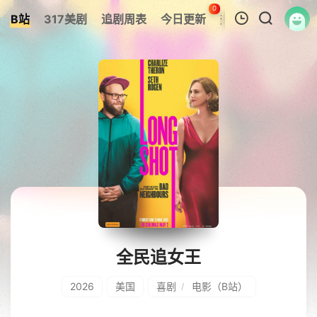
0
B站
317美剧
追剧周表
今日更新
热榜
APP
我的观影记录
暂无观看影片的记录
全民追女王
2026
美国
喜剧
电影（B站）
/