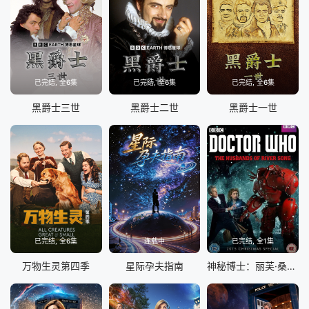
已完结, 全6集
已完结, 全6集
已完结, 全6集
黑爵士三世
黑爵士二世
黑爵士一世
已完结, 全6集
连载中
已完结, 全1集
万物生灵第四季
星际孕夫指南
神秘博士：丽芙·桑恩的丈夫