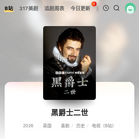
0
B站
317美剧
追剧周表
今日更新
热榜
APP
我的观影记录
暂无观看影片的记录
黑爵士二世
2026
英国
喜剧
历史
电视（B站）
/
/