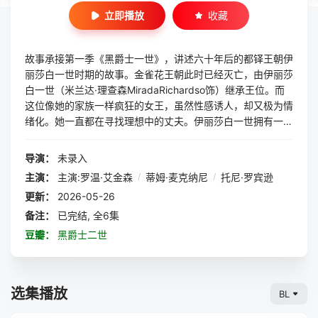
立即播放
收藏
故事承接第一季《黑爵士一世》，讲述六十年后的都铎王朝伊
丽莎白一世时期的故事。金雀花王朝此时已经灭亡，由伊丽莎
白一世（米兰达·理查森MiradaRichardso饰）继承王位。而
这位像她的家族一样疯狂的女王，虽然性感诱人，却又极为情
绪化。她一直都在寻找理想中的丈夫。伊丽莎白一世拥有一个
最具权威的宫廷弄臣埃德蒙·黑爵士（罗温·艾金森RowaAtkiso
饰），他是《黑爵士一世》中埃德蒙王子的曾孙。此次，埃德
导演：
未录入
蒙摇身一变成为愤世嫉俗又充满智慧的冷酷朝臣，欲借娶伊丽
主演：
主演:罗温·艾金森
/
蒂姆·麦克纳尼
/
托尼·罗宾逊
莎白一世而篡夺王位。爱耍小聪明的农民鲍德里克（托尼·罗
更新：
2026-05-26
宾逊ToyRobiso饰）和愚蠢的贵族珀西（蒂姆·麦克纳尼TimM
cIery饰），再次协助埃德蒙展开啼笑皆非的夺权计划。然
备注：
已完结, 全6集
而，伊丽莎白一世的得力助手曼彻特主教（斯蒂芬·弗雷Step
豆瓣：
黑爵士二世
heFry饰）一直在忠心耿耿的暗中辅佐她，免于王位落入埃德
蒙之手。
选集播放
BL