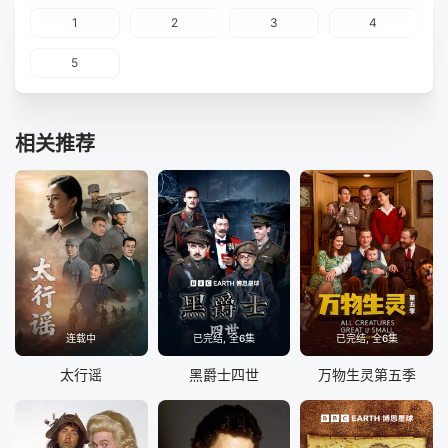
1
2
3
4
5
相关推荐
连载中
已完结, 全6集
已完结, 全6集
太行谣
黑爵士四世
万物生灵第五季