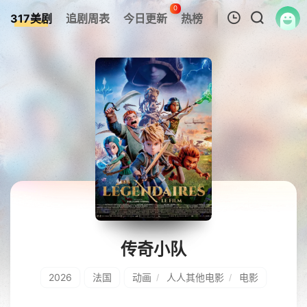
0
317美剧
追剧周表
今日更新
热榜
APP
我的观影记录
暂无观看影片的记录
传奇小队
2026
法国
动画
人人其他电影
电影
/
/