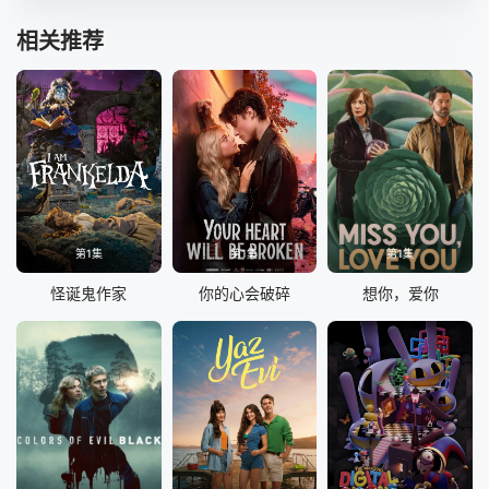
相关推荐
第1集
第1集
第1集
怪诞鬼作家
你的心会破碎
想你，爱你