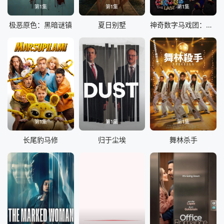
第1集
第1集
第1集
极恶原色：黑暗谜镇
夏日别墅
神奇数字马戏团：谢幕演出
第1集
第1集
第1集
长尾豹马修
归于尘埃
舞林杀手