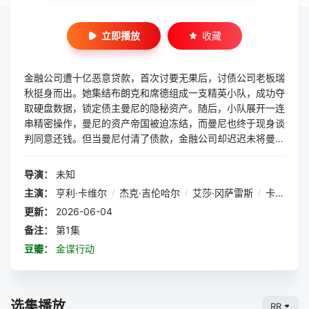
立即播放
收藏
金融公司遭十亿恶意贷款，首次讨要无果后，讨债公司老板瑞
秋挺身而出。她集结布朗克和席德组成一支精英小队，成功夺
取硬盘数据，锁定债主曼尼的隐秘资产。随后，小队展开一连
串精密操作，曼尼的资产帝国被迫冻结，而曼尼也终于现身谈
判同意还钱。但当曼尼付清了债款，金融公司却迟迟未将曼尼
的资产归还，气急败坏的曼尼将瑞秋擒获试图进行要挟。精英
小队是否能成功将瑞秋救出，而曼尼又将受到怎样的恐怖惩罚
导演：
未知
呢？
主演：
亨利·卡维尔
/
杰克·吉伦哈尔
/
艾莎·冈萨雷斯
/
卡洛斯·巴登
更新：
2026-06-04
备注：
第1集
豆瓣：
金谍行动
选集播放
RR