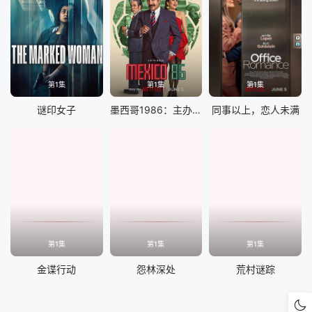
第1集
第1集
第1集
谜印女子
墨西哥1986：主办大作战
同事以上，恋人未满
第1集
第1集
第1集
金谍行动
怨林深处
荒村谜踪