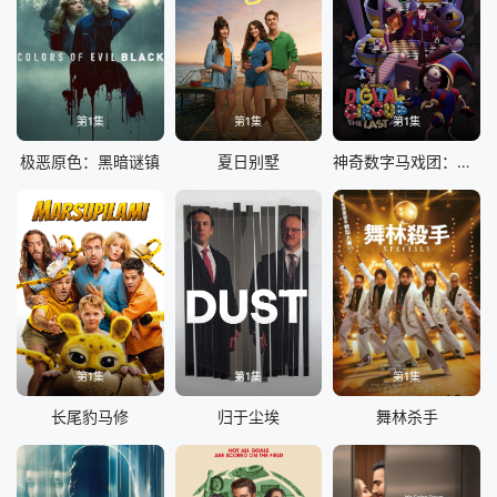
第1集
第1集
第1集
极恶原色：黑暗谜镇
夏日别墅
神奇数字马戏团：谢幕演出
第1集
第1集
第1集
长尾豹马修
归于尘埃
舞林杀手