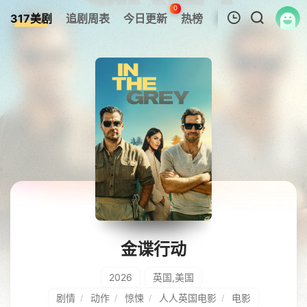
0
317美剧
追剧周表
今日更新
热榜
APP
我的观影记录
暂无观看影片的记录
金谍行动
2026
英国,美国
剧情
动作
惊悚
人人英国电影
电影
/
/
/
/