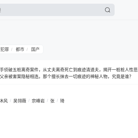
犯罪
都市
国产
/
/
手侦破五桩离奇案件，从丈夫离奇死亡到痕迹清道夫，揭开一桩桩人性悲
父亲被害案隐秘相连。那个擅长抹去一切痕迹的神秘人物，究竟是谁？
沐风
/
吴翎薇
/
宗峰岩
/
张
/
琦