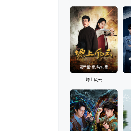
更新至1集/共38集
塬上风云