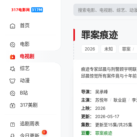
首页
罪案痕迹
电影
2026
未知
罪案
/
电视剧
综艺
痕迹专家邱晨与刑警顾宇明联
邱晨惊觉所有案件竟与十年前
动漫
导演：
吴承峰
B站
主演：
苏悦年
/
耿业庭
/
李
317美剧
上映：
2026
更新：
2026-05-17
追剧周表
集数：
更新至15集/共25集
0
豆瓣：
罪案痕迹
今日更新