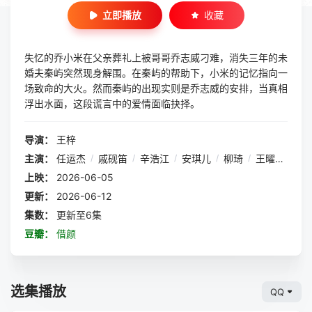
立即播放
收藏
失忆的乔小米在父亲葬礼上被哥哥乔志威刁难，消失三年的未
婚夫秦屿突然现身解围。在秦屿的帮助下，小米的记忆指向一
场致命的大火。然而秦屿的出现实则是乔志威的安排，当真相
浮出水面，这段谎言中的爱情面临抉择。
导演：
王梓
主演：
任运杰
/
戚砚笛
/
辛浩江
/
安琪儿
/
柳琦
/
王曜
/
魏子
上映：
2026-06-05
更新：
2026-06-12
集数：
更新至6集
豆瓣：
借颜
选集播放
QQ