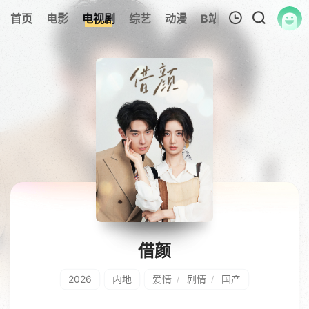
首页
电影
电视剧
综艺
动漫
B站
317美剧
追
我的观影记录
暂无观看影片的记录
借颜
2026
内地
爱情
剧情
国产
/
/