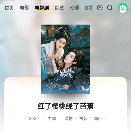
首页
电影
电视剧
综艺
动漫
B站
317美剧
追
我的观影记录
暂无观看影片的记录
红了樱桃绿了芭蕉
2026
中国
爱情
古装
国产
/
/