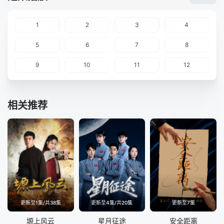
1
2
3
4
5
6
7
8
9
10
11
12
相关推荐
更新至1集/共38集
更新至4集/共20集
更新至7集
塬上风云
星月征途
安全距离