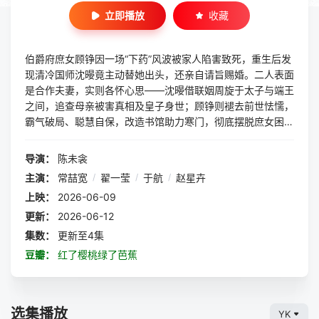
立即播放
收藏
伯爵府庶女顾铮因一场“下药”风波被家人陷害致死，重生后发
现清冷国师沈暥竟主动替她出头，还亲自请旨赐婚。二人表面
是合作夫妻，实则各怀心思——沈暥借联姻周旋于太子与端王
之间，追查母亲被害真相及皇子身世；顾铮则褪去前世怯懦，
霸气破局、聪慧自保，改造书馆助力寒门，彻底摆脱庶女困
境。权谋交锋中，二人放下戒备、互生情意，伴随一切真相渐
渐浮出水面，二人将走向怎样的结局？
导演：
陈未衾
主演：
常喆宽
/
翟一莹
/
于航
/
赵星卉
上映：
2026-06-09
更新：
2026-06-12
集数：
更新至4集
豆瓣：
红了樱桃绿了芭蕉
选集播放
YK