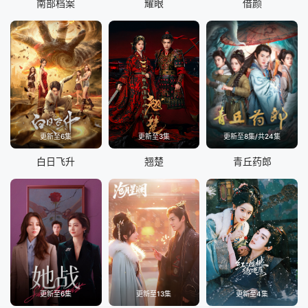
南部档案
耀眼
借颜
更新至6集
更新至3集
更新至8集/共24集
白日飞升
翘楚
青丘药郎
更新至6集
更新至13集
更新至4集