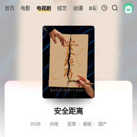
首页
电影
电视剧
综艺
动漫
B站
317美剧
追
我的观影记录
暂无观看影片的记录
安全距离
2026
内地
犯罪
悬疑
国产
/
/