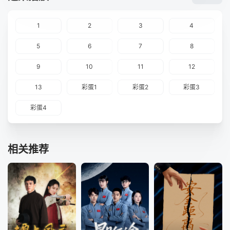
1
2
3
4
5
6
7
8
9
10
11
12
13
彩蛋1
彩蛋2
彩蛋3
彩蛋4
相关推荐