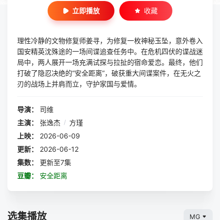
立即播放
收藏
理性冷静的文物修复师姜寻，为修复一枚神秘玉坠，意外卷入
国安精英沈殊途的一场间谍追查任务中。在危机四伏的谍战迷
局中，两人展开一场充满试探与拉扯的宿命爱恋。最终，他们
打破了隐忍决绝的“安全距离”，破获重大间谍案件，在无火之
刃的战场上并肩而立，守护家国与爱情。
导演：
司维
主演：
张逸杰
/
方瑾
上映：
2026-06-09
更新：
2026-06-12
集数：
更新至7集
豆瓣：
安全距离
选集播放
MG