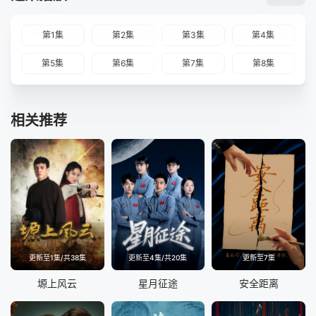
第1集
第2集
第3集
第4集
第5集
第6集
第7集
第8集
相关推荐
更新至1集/共38集
更新至4集/共20集
更新至7集
塬上风云
星月征途
安全距离