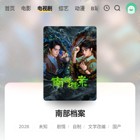
首页
电影
电视剧
综艺
动漫
B站
317美剧
追
我的观影记录
暂无观看影片的记录
南部档案
2026
未知
剧情
自制
文学改编
国产
/
/
/