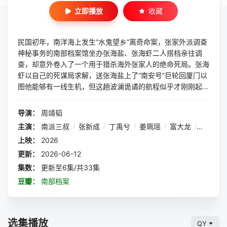
立即播放
收藏
民国初年，南洋海上发生“水鬼望乡”离奇命案，张家外派调查
神秘事务的南部档案馆坐办张海盐、张海虾二人搭档亲往调
查，却意外卷入了一个用于猎杀海外张家人的绝命死局。张海
虾以自己的死谋局求解，送张海盐上了“南安号”巨轮回厦门以
图他能够有一线生机，但这趟波澜诡谲的航程似乎才刚刚起
航，一手遮天的军阀大佬、单纯执着的少年账房、还有十年未
见的至亲故人……张海盐独自面对着接踵而至的意外，而当他
导演：
周靖韬
踏上厦门的那一刻，真正属于两个少年的命运才初初开始转
主演：
南派三叔
/
张新成
/
丁禹兮
/
姜珮瑶
/
富大龙
/
刘令姿
/
动……
上映：
2026
更新：
2026-06-12
集数：
更新至6集/共33集
豆瓣：
南部档案
选集播放
QY